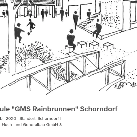
ule "GMS Rainbrunnen" Schorndorf
rb
2020
Standort: Schorndorf
oss Hoch- und Generalbau GmbH &