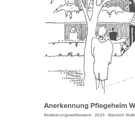
Anerkennung Pflegeheim Wa
Realisierungswettbewerb
2023
Standort: Wall